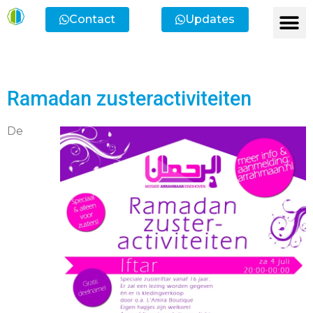
Contact
Updates
Ramadan zusteractiviteiten
De