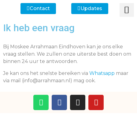
Contact
Updates
Ik heb een vr
Ik wil lid
Ik wi
Ik zoek
Ik zoek 
Ik heb een vraag
Bij Moskee Arrahmaan Eindhoven kan je ons elke
vraag stellen.
We zullen onze uiterste best doen om
binnen 24 uur te antwoorden.
Je kan ons het snelste bereiken via
Whatsapp
maar
via mail (info@arrahmaan.nl) mag ook.