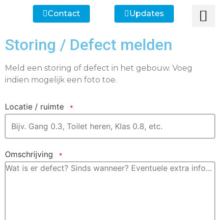
Contact
Updates
Ik heb een vr
Ik wil lid
Ik wi
Ik zoek
Ik zoek 
Storing / Defect melden
Meld een storing of defect in het gebouw. Voeg
indien mogelijk een foto toe.
Locatie / ruimte
*
Omschrijving
*