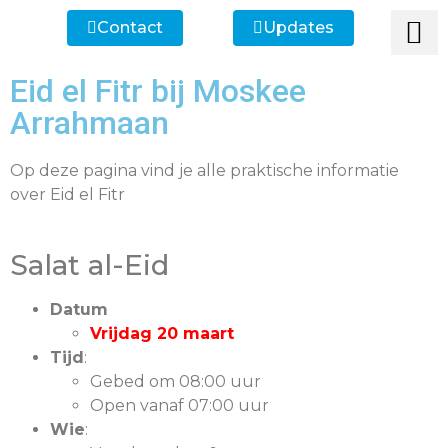
Contact
Updates
Ik heb een vr
Ik wil lid
Ik wi
Ik zoek
Ik zoek 
Eid el Fitr bij Moskee
Arrahmaan
Op deze pagina vind je alle praktische informatie
over Eid el Fitr
Salat al-Eid
Datum
Vrijdag 20 maart
Tijd
:
Gebed om 08:00 uur
Open vanaf 07:00 uur
Wie
: