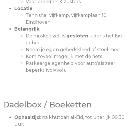
Voor broeders & zusters
Locatie
:
Tennishal Vijfkamp, Vijfkamplaan 10,
Eindhoven.
Belangrijk
De moskee zelf is
gesloten
tijdens het Eid-
gebed.
Neem je eigen gebedskleed of stoel mee.
Kom zoveel mogelijk met de fiets
Parkeergelegenheid voor auto’s is zeer
beperkt (vol=vol).
Dadelbox / Boeketten
Ophaaltijd
: na khutbah al-Eid, tot uiterlijk 09:30
uur.