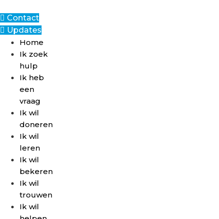
Ga
naar
Contact
de
Updates
inhoud
Home
Ik zoek
hulp
Ik heb
een
vraag
Ik wil
doneren
Ik wil
leren
Ik wil
bekeren
Ik wil
trouwen
Ik wil
helpen