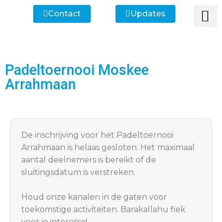
Contact
Updates
Ik heb een vr
Ik wil lid
Ik wi
Ik zoek
Ik zoek 
Padeltoernooi Moskee
Arrahmaan
De inschrijving voor het Padeltoernooi
Arrahmaan is helaas gesloten. Het maximaal
aantal deelnemers is bereikt of de
sluitingsdatum is verstreken.
Houd onze kanalen in de gaten voor
toekomstige activiteiten. Barakallahu fiek
voor je interesse!