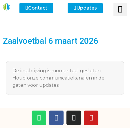
Contact
Updates
Ik heb een vr
Ik wil lid
Ik wi
Ik zoek
Ik zoek 
Zaalvoetbal 6 maart 2026
De inschrijving is momenteel gesloten.
Houd onze communicatiekanalen in de
gaten voor updates.