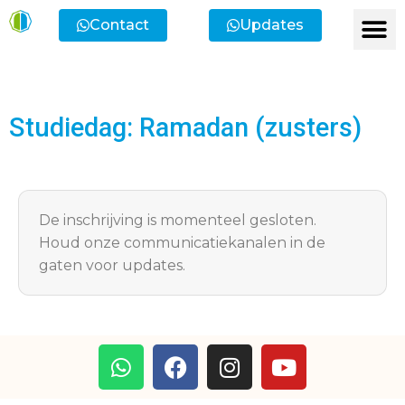
Contact
Updates
Ik heb een vr
Ik wil lid
Ik wi
Ik zoek
Ik zoek 
Studiedag: Ramadan (zusters)
De inschrijving is momenteel gesloten.
Houd onze communicatiekanalen in de
gaten voor updates.