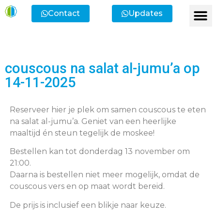
Contact
Updates
Ik heb een vr
Ik wil lid
Ik wi
Ik zoek
Ik zoek 
couscous na salat al-jumu’a op
14-11-2025
Reserveer hier je plek om samen couscous te eten
na salat al-jumu’a. Geniet van een heerlijke
maaltijd én steun tegelijk de moskee!
Bestellen kan tot donderdag 13 november om
21:00.
Daarna is bestellen niet meer mogelijk, omdat de
couscous vers en op maat wordt bereid.
De prijs is inclusief een blikje naar keuze.