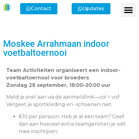
Contact
Updates
Ik heb een vr
Ik wil lid
Ik wi
Ik zoek
Ik zoek 
Moskee Arrahmaan indoor
voetbaltoernooi
Team Activiteiten organiseert een indoor-
voetbaltoernooi voor broeders
Zondag 28 september, 18:00–20:00 uur
Meld je snel aan via de aanmeldlink—
vol = vol
!
Vergeet je sportkleding en -schoenen niet.
€10 per persoon. Heb je al een team? Geef
dan aan hoeveel extra teamgenoten je wilt
mee inschrijven.