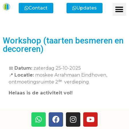
Contact
Updates
Ik heb een vr
Ik wil lid
Ik wi
Ik zoek
Ik zoek 
Workshop (taarten besmeren en
decoreren)
📅
Datum:
zaterdag 25-10-2025
📍
Locatie:
moskee Arrahmaan Eindhoven,
de
ontmoetingsruimte 2
verdieping.
Helaas is de activiteit vol!