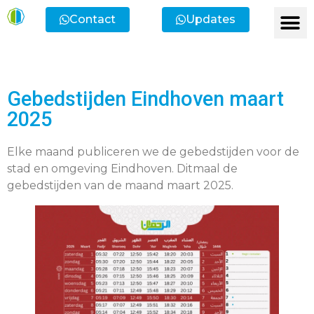
Contact
Updates
Ik heb een vr
Ik wil lid
Ik wi
Ik zoek
Ik zoek 
Gebedstijden Eindhoven maart
2025
Elke maand publiceren we de gebedstijden voor de
stad en omgeving Eindhoven. Ditmaal de
gebedstijden van de maand maart 2025.