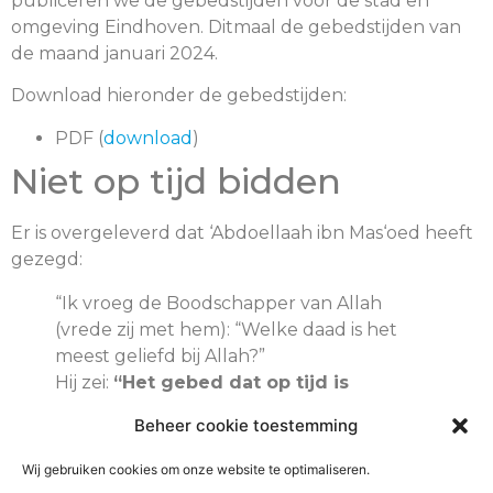
publiceren we de gebedstijden voor de stad en
omgeving Eindhoven. Ditmaal de gebedstijden van
de maand januari 2024.
Download hieronder de gebedstijden:
PDF (
download
)
Niet op tijd bidden
Er is overgeleverd dat ‘Abdoellaah ibn Mas‘oed heeft
gezegd:
“Ik vroeg de Boodschapper van Allah
(vrede zij met hem): “Welke daad is het
meest geliefd bij Allah?”
Hij zei:
“Het gebed dat op tijd is
verricht.”
Beheer cookie toestemming
Ik zei: “(En) daarna?” Hij zei:
“De ouders
eerbiedigen.”
Wij gebruiken cookies om onze website te optimaliseren.
Ik zei: “(En) daarna?” Hij zei:
“Jihad omwille