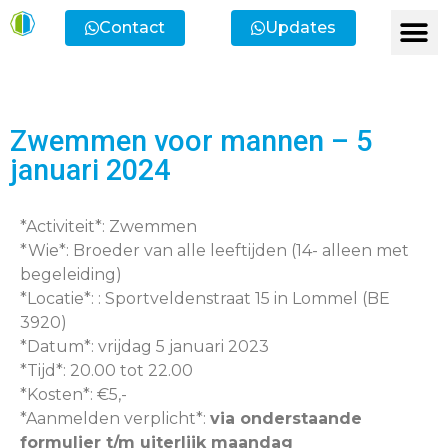
Contact
Updates
Ik heb een vr
Ik wil lid
Ik wi
Ik zoek
Ik zoek 
Zwemmen voor mannen – 5
januari 2024
*Activiteit*: Zwemmen
*Wie*: Broeder van alle leeftijden (14- alleen met
begeleiding)
*Locatie*: : Sportveldenstraat 15 in Lommel (BE
3920)
*Datum*: vrijdag 5 januari 2023
*Tijd*: 20.00 tot 22.00
*Kosten*: €5,-
*Aanmelden verplicht*:
via onderstaande
formulier t/m uiterlijk maandag