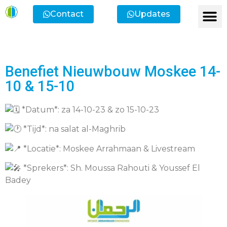
Contact
Updates
Ik heb een vr
Ik wil lid
Ik wi
Ik zoek
Ik zoek 
Benefiet Nieuwbouw Moskee 14-
10 & 15-10
*Datum*: za 14-10-23 & zo 15-10-23
*Tijd*: na salat al-Maghrib
*Locatie*: Moskee Arrahmaan & Livestream
*Sprekers*: Sh. Moussa Rahouti & Youssef El
Badey