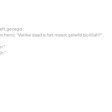
eeft gezegd:
t hem): “Welke daad is het meest geliefd bij Allah?”
n.”
ah.”