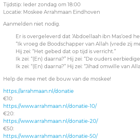
Tijdstip: Ieder zondag om 18:00
Locatie: Moskee Arrahmaan Eindhoven
Aanmelden niet nodig.
Er is overgeleverd dat ‘Abdoellaah ibn Mas‘oed h
“Ik vroeg de Boodschapper van Allah (vrede zij me
Hij zei: “Het gebed dat op tijd is verricht.”
Ik zei: “(En) daarna?” Hij zei: “De ouders eerbiedige
Ik zei: “(En) daarna?” Hij zei: “Jihad omwille van All
Help de mee met de bouw van de moskee!
https://arrahmaan.nl/donatie
€10:
https://www.arrahmaan.nl/donatie-10/
€20:
https://www.arrahmaan.nl/donatie-20/
€50:
https://www.arrahmaan.nl/donatie-50/