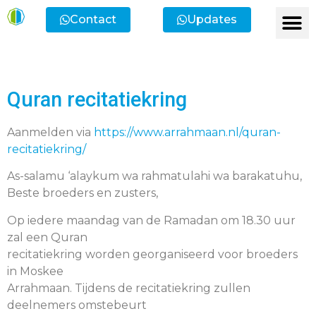
Contact
Updates
Ik heb een vr
Ik wil lid
Ik wi
Ik zoek
Ik zoek 
Quran recitatiekring
Aanmelden via
https://www.arrahmaan.nl/quran-
recitatiekring/
As-salamu ‘alaykum wa rahmatulahi wa barakatuhu,
Beste broeders en zusters,
Op iedere maandag van de Ramadan om 18.30 uur
zal een Quran
recitatiekring worden georganiseerd voor broeders
in Moskee
Arrahmaan. Tijdens de recitatiekring zullen
deelnemers omstebeurt