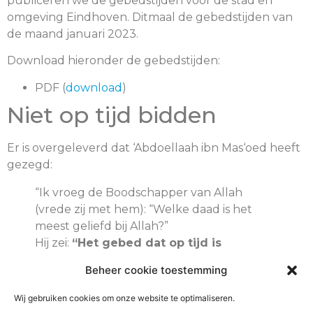
publiceren we de gebedstijden voor de stad en
omgeving Eindhoven. Ditmaal de gebedstijden van
de maand januari 2023.
Download hieronder de gebedstijden:
PDF (
download
)
Niet op tijd bidden
Er is overgeleverd dat ‘Abdoellaah ibn Mas‘oed heeft
gezegd:
“Ik vroeg de Boodschapper van Allah
(vrede zij met hem): “Welke daad is het
meest geliefd bij Allah?”
Hij zei:
“Het gebed dat op tijd is
verricht.”
Beheer cookie toestemming
Ik zei: “(En) daarna?” Hij zei:
“De ouders
eerbiedigen.”
Wij gebruiken cookies om onze website te optimaliseren.
Ik zei: “(En) daarna?” Hij zei:
“Jihad omwille