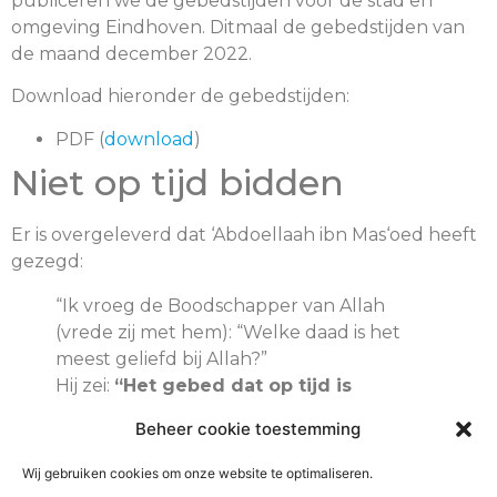
publiceren we de gebedstijden voor de stad en
omgeving Eindhoven. Ditmaal de gebedstijden van
de maand december 2022.
Download hieronder de gebedstijden:
PDF (
download
)
Niet op tijd bidden
Er is overgeleverd dat ‘Abdoellaah ibn Mas‘oed heeft
gezegd:
“Ik vroeg de Boodschapper van Allah
(vrede zij met hem): “Welke daad is het
meest geliefd bij Allah?”
Hij zei:
“Het gebed dat op tijd is
verricht.”
Beheer cookie toestemming
Ik zei: “(En) daarna?” Hij zei:
“De ouders
eerbiedigen.”
Wij gebruiken cookies om onze website te optimaliseren.
Ik zei: “(En) daarna?” Hij zei:
“Jihad omwille