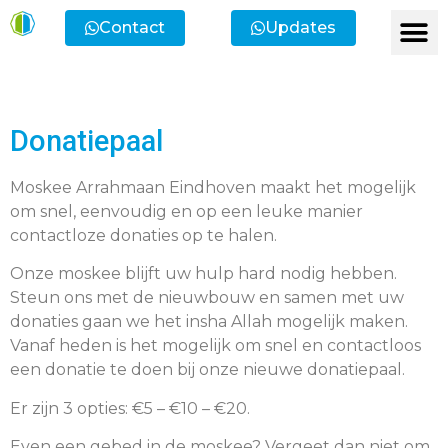
Contact
Updates
Ik heb een vr
Ik wil lid
Ik wi
Ik zoek
Ik zoek 
Donatiepaal
Moskee Arrahmaan Eindhoven maakt het mogelijk
om snel, eenvoudig en op een leuke manier
contactloze donaties op te halen.
Onze moskee blijft uw hulp hard nodig hebben.
Steun ons met de nieuwbouw en samen met uw
donaties gaan we het insha Allah mogelijk maken.
Vanaf heden is het mogelijk om snel en contactloos
een donatie te doen bij onze nieuwe donatiepaal.
Er zijn 3 opties: €5 – €10 – €20.
Even een gebed in de moskee? Vergeet dan niet om