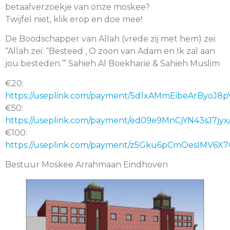
betaalverzoekje van onze moskee?
Twijfel niet, klik erop en doe mee!
De Boodschapper van Allah (vrede zij met hem) zei:
“Allah zei: “Besteed , O zoon van Adam en Ik zal aan
jou besteden.’” Sahieh Al Boekharie & Sahieh Muslim
€20:
https://useplink.com/payment/5d1xAMmEibeArByoJ8p
€50:
https://useplink.com/payment/ed09e9MnCjYN43sJ7jyx
€100:
https://useplink.com/payment/z5Gku6pCmOesIMV6X7
Bestuur Moskee Arrahmaan Eindhoven