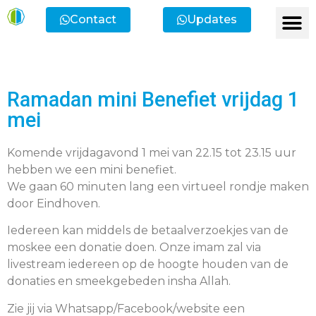
Contact
Updates
Ik heb een vr
Ik wil lid
Ik wi
Ik zoek
Ik zoek 
Ramadan mini Benefiet vrijdag 1
mei
Komende vrijdagavond 1 mei van 22.15 tot 23.15 uur
hebben we een mini benefiet.
We gaan 60 minuten lang een virtueel rondje maken
door Eindhoven.
Iedereen kan middels de betaalverzoekjes van de
moskee een donatie doen. Onze imam zal via
livestream iedereen op de hoogte houden van de
donaties en smeekgebeden insha Allah.
Zie jij via Whatsapp/Facebook/website een