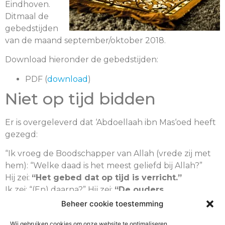
Eindhoven.
Ditmaal de
gebedstijden
van de maand september/oktober 2018.
Download hieronder de gebedstijden:
PDF (
download
)
Niet op tijd bidden
Er is overgeleverd dat ‘Abdoellaah ibn Mas‘oed heeft
gezegd:
“Ik vroeg de Boodschapper van Allah (vrede zij met
hem): “Welke daad is het meest geliefd bij Allah?”
Hij zei:
“Het gebed dat op tijd is verricht.”
Ik zei: “(En) daarna?” Hij zei:
“De ouders
eerbiedigen.”
Beheer cookie toestemming
Ik zei: “(En) daarna?” Hij zei:
“Jihad omwille van
Wij gebruiken cookies om onze website te optimaliseren.