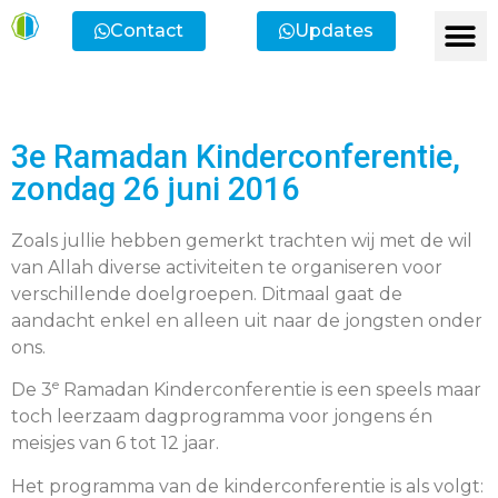
Contact
Updates
Ik heb een vr
Ik wil lid
Ik wi
Ik zoek
Ik zoek 
3e Ramadan Kinderconferentie,
zondag 26 juni 2016
Zoals jullie hebben gemerkt trachten wij met de wil
van Allah diverse activiteiten te organiseren voor
verschillende doelgroepen. Ditmaal gaat de
aandacht enkel en alleen uit naar de jongsten onder
ons.
e
De 3
Ramadan Kinderconferentie is een speels maar
toch leerzaam dagprogramma voor jongens én
meisjes van 6 tot 12 jaar.
Het programma van de kinderconferentie is als volgt: