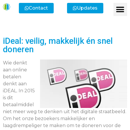
Contact
Updates
Ik heb een vr
Ik wil lid
Ik wi
Ik zoek
Ik zoek 
iDeal: veilig, makkelijk én snel
doneren
Wie denkt
aan online
betalen
denkt aan
iDEAL. In 2015
is dit
betaalmiddel
niet meer weg te denken uit het digitale straatbeeld.
Om het onze bezoekers makkelijker en
laagdrempeliger te maken om te doneren voor de